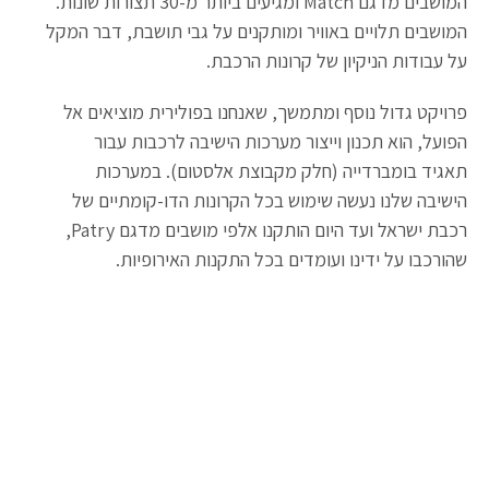
המושבים מדגם Match ומגיעים ביותר מ-30 תצורות שונות.
המושבים תלויים באוויר ומותקנים על גבי תושבת, דבר המקל
על עבודות הניקיון של קרונות הרכבת.
פרויקט גדול נוסף ומתמשך, שאנחנו בפולירית מוציאים אל
הפועל, הוא תכנון וייצור מערכות הישיבה לרכבות עבור
תאגיד בומברדייה (חלק מקבוצת אלסטום). במערכות
הישיבה שלנו נעשה שימוש בכל הקרונות הדו-קומתיים של
רכבת ישראל ועד היום הותקנו אלפי מושבים מדגם Patry,
שהורכבו על ידינו ועומדים בכל התקנות האירופיות.